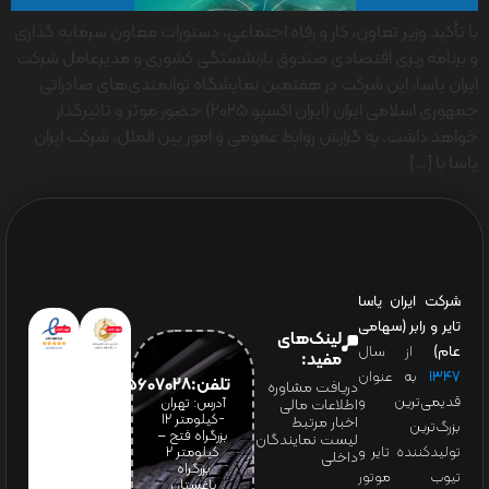
با تأکید وزیر تعاون، کار و رفاه اجتماعی، دستورات معاون سرمایه گذاری
و برنامه ریزی اقتصادی صندوق بازنشستگی کشوری و مدیرعامل شرکت
ایران یاسا، این شرکت در هفتمین نمایشگاه توانمندی‌های صادراتی
جمهوری اسلامی ایران (ایران اکسپو ۲۰۲۵) حضور موثر و تاثیرگذار
خواهد داشت. به گزارش روابط عمومی و امور بین الملل، شرکت ایران
یاسا با […]
شرکت ایران یاسا
تایر و رابر (سهامی
لینک‌های
عام)
از سال
مفید:
۱۳۴۷
به عنوان
تلفن:65607028(021)
دریافت مشاوره
قدیمی‌ترین و
آدرس: تهران
اطلاعات مالی
-کیلومتر 12
اخبار مرتبط
بزرگ‌ترین
بزرگراه فتح –
لیست نمایندگان
تولیدکننده تایر و
کیلومتر ۲
داخلی
بزرگراه
تیوب موتور
باغستان