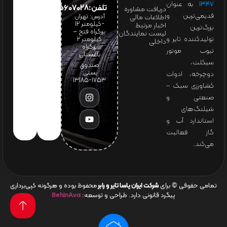
۱۳۴۷
به عنوان
تلفن:65607028(021)
دریافت مشاوره
قدیمی‌ترین و
آدرس: تهران
اطلاعات مالی
-کیلومتر 12
اخبار مرتبط
بزرگ‌ترین
بزرگراه فتح –
لیست نمایندگان
تولیدکننده تایر و
کیلومتر ۲
داخلی
بزرگراه
تیوب موتور
باغستان
سیکلت،
صندوق
پستی:
دوچرخه، ادوات
1753-13185
کشاورزی سبک –
صنعتی و
شیلنگ‌های
استاندارد آب و
گاز فعالیت
می‌کند.
تمامی حقوقی © برای
شرکت ایران یاسا تایر و رابر
محفوظ بوده و هرگونه کپی‌برداری
پیگرد قانونی دارد. طراحی و توسعه:
BehinAva