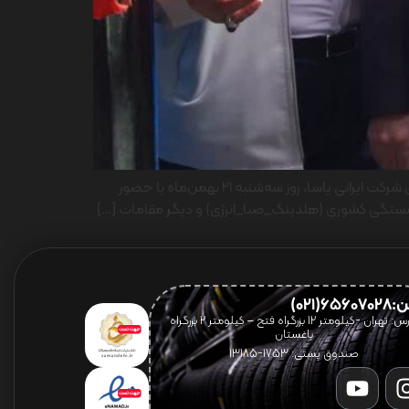
همزمان با چهل‌وهفتمین سالگرد پیروزی شکوهمند انقلاب اسلامی، آیین کلنگ زنی و بهره‌برداری از سه پروژه عمرانی و تولیدی راهبردی شرکت ایرانی یاسا، روز سه‌شنبه ۲۱ بهمن‌ماه با حضور
زنشستگی کشوری (هلدینگ_صبا_انرژی) و دیگر مقامات […]
656(021)
آدرس: تهران -کیلومتر 12 بزرگراه فتح – کیلومتر ۲ بزرگراه
باغستان
صندوق پستی: 1753-13185