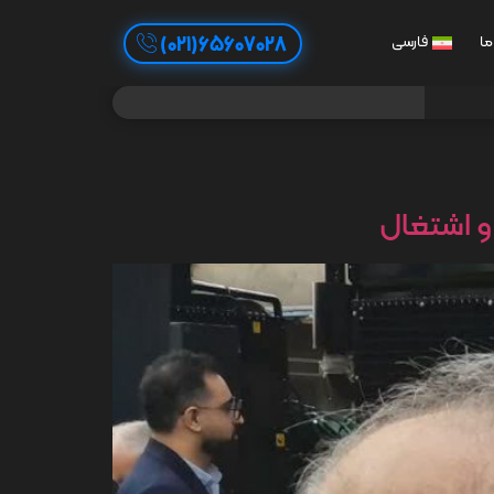
65607028(021)
ما
فارسی
 و اشتغال