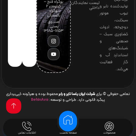
بزرگراه فتح –
لیست نمایندگان
تولیدکننده تایر و
کیلومتر ۲
داخلی
بزرگراه
تیوب موتور
باغستان
سیکلت،
صندوق
پستی:
دوچرخه، ادوات
1753-13185
کشاورزی سبک –
صنعتی و
شیلنگ‌های
استاندارد آب و
گاز فعالیت
می‌کند.
تمامی حقوقی © برای
شرکت ایران یاسا تایر و رابر
محفوظ بوده و هرگونه کپی‌برداری
پیگرد قانونی دارد. طراحی و توسعه:
BehinAva
محصولات
صفحه نخست
اطلاعات تماس