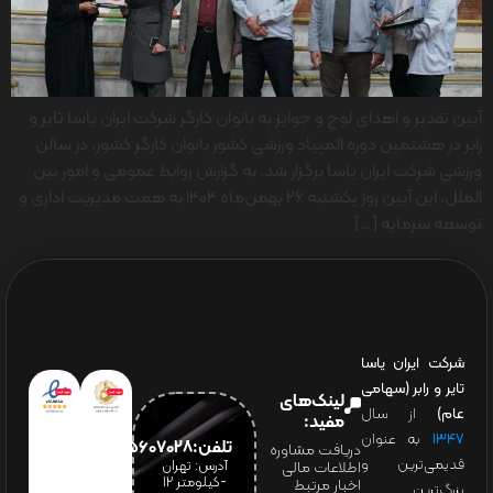
آیین تقدیر و اهدای لوح و جوایز به بانوان کارگر شرکت ایران یاسا تایر و
رابر در هشتمین دوره المپیاد ورزشی کشور بانوان کارگر کشور، در سالن
ورزشی شرکت ایران یاسا برگزار شد. به گزارش روابط عمومی و امور بین
الملل، این آیین روز یکشنبه ۲۶ بهمن‌ماه 1404 به همت مدیریت اداری و
توسعه سرمایه […]
شرکت ایران یاسا
تایر و رابر (سهامی
لینک‌های
عام)
از سال
مفید:
۱۳۴۷
به عنوان
تلفن:65607028(021)
دریافت مشاوره
قدیمی‌ترین و
آدرس: تهران
اطلاعات مالی
-کیلومتر 12
اخبار مرتبط
بزرگ‌ترین