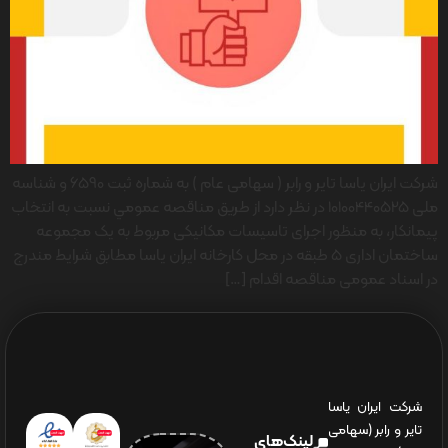
شرکت ایران یاسا تایر و رابر ( سهامی عام ) به شماره ثبت 6590 و شناسه
ملی 10100440525 در نظر دارد از طريق مناقصه عمومي نسبت به انتخاب
پیمانکار، به منظور اجرای تاسیسات مکانیکی مربوط به یک مجموعه
ساختمان اداری 5 طبقه در محل کارخانه ایران یاسا مطابق شرایط مندرج
در اسناد عمومی مناقصه اقدام […]
شرکت ایران یاسا
تایر و رابر (سهامی
لینک‌های