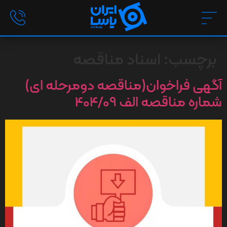
برچسب:
اسناد مناقصه
آگهی فراخوان(مناقصه دومرحله ای)
شماره مناقصه الف 404/09