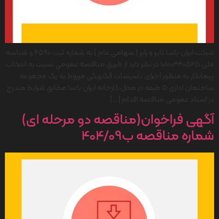
شرکت ایران یاسا تایر و رابر ( سهامی عام ) به شماره ثبت 6590 و شناسه
ملی 10100440525 در نظر دارد از طريق مناقصه عمومي نسبت به انتخاب
پیمانکار به منظور اجرای تاسیسات الکتریکی مربوط به یک مجموعه
ساختمان اداری 5 طبقه در محل کارخانه ایران یاسا مطابق شرایط مندرج
در اسناد عمومی مناقصه اقدام […]
آگهی فراخوان(مناقصه دو مرحله ای)
شماره مناقصه ب404/09