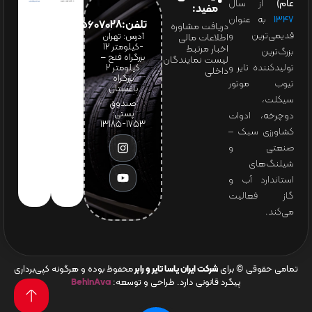
عام)
از سال
مفید:
۱۳۴۷
به عنوان
تلفن:65607028(021)
دریافت مشاوره
قدیمی‌ترین و
آدرس: تهران
اطلاعات مالی
-کیلومتر 12
اخبار مرتبط
بزرگ‌ترین
بزرگراه فتح –
لیست نمایندگان
تولیدکننده تایر و
کیلومتر ۲
داخلی
بزرگراه
تیوب موتور
باغستان
سیکلت،
صندوق
پستی:
دوچرخه، ادوات
1753-13185
کشاورزی سبک –
صنعتی و
شیلنگ‌های
استاندارد آب و
گاز فعالیت
می‌کند.
تمامی حقوقی © برای
شرکت ایران یاسا تایر و رابر
محفوظ بوده و هرگونه کپی‌برداری
پیگرد قانونی دارد. طراحی و توسعه:
BehinAva