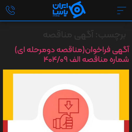
برچسب:
آگهی مناقصه
آگهی فراخوان(مناقصه دومرحله ای)
شماره مناقصه الف 404/09