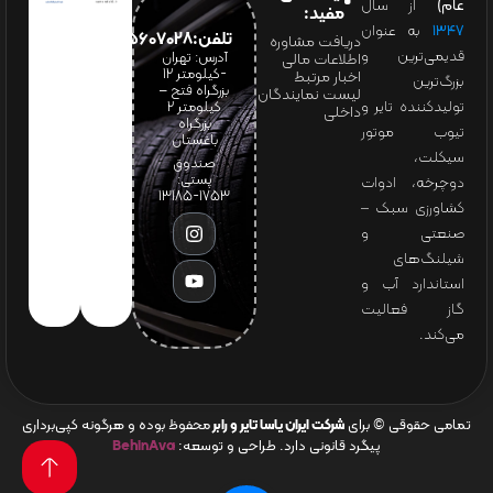
عام)
از سال
مفید:
۱۳۴۷
به عنوان
تلفن:65607028(021)
دریافت مشاوره
قدیمی‌ترین و
آدرس: تهران
اطلاعات مالی
-کیلومتر 12
اخبار مرتبط
بزرگ‌ترین
بزرگراه فتح –
لیست نمایندگان
تولیدکننده تایر و
کیلومتر ۲
داخلی
بزرگراه
تیوب موتور
باغستان
سیکلت،
صندوق
پستی:
دوچرخه، ادوات
1753-13185
کشاورزی سبک –
صنعتی و
شیلنگ‌های
استاندارد آب و
گاز فعالیت
می‌کند.
تمامی حقوقی © برای
شرکت ایران یاسا تایر و رابر
محفوظ بوده و هرگونه کپی‌برداری
پیگرد قانونی دارد. طراحی و توسعه:
BehinAva