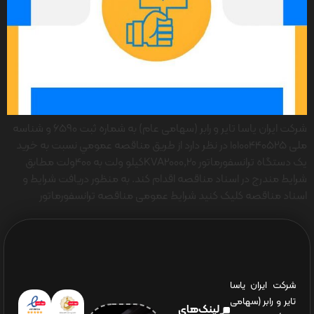
شرکت ایران یاسا تایر و رابر (سهامی عام) به شماره ثبت 6590 و شناسه
ملی 10100440525 در نظر دارد از طريق مناقصه عمومي نسبت به خرید
یک دستگاه ترانسفورماتور KVA2000,20کیلو ولت به 400ولت مطابق
شرایط مندرج در اسناد مناقصه اقدام کند. به منظور دریافت شرایط و
اسناد مناقصه کلیک کنید شرایط عمومی مناقصه ترانسفورماتور
شرکت ایران یاسا
تایر و رابر (سهامی
لینک‌های