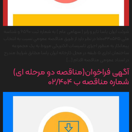
شرکت ایران یاسا تایر و رابر ( سهامی عام ) به شماره ثبت 6590 و شناسه
ملی 10100440525 در نظر دارد از طريق مناقصه عمومي نسبت به انتخاب
پیمانکار به منظور اجرای تاسیسات الکتریکی مربوط به یک مجموعه
ساختمان اداری 5 طبقه در محل کارخانه ایران یاسا مطابق شرایط مندرج
در اسناد عمومی مناقصه اقدام […]
آگهی فراخوان(مناقصه دو مرحله ای)
شماره مناقصه ب 02/404