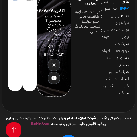
عام)
از سال
مفید:
۱۳۴۷
به عنوان
تلفن:65607028(021)
دریافت مشاوره
قدیمی‌ترین و
آدرس: تهران
اطلاعات مالی
-کیلومتر 12
اخبار مرتبط
بزرگ‌ترین
بزرگراه فتح –
لیست نمایندگان
تولیدکننده تایر و
کیلومتر ۲
داخلی
بزرگراه
تیوب موتور
باغستان
سیکلت،
صندوق
پستی:
دوچرخه، ادوات
1753-13185
کشاورزی سبک –
صنعتی و
شیلنگ‌های
استاندارد آب و
گاز فعالیت
می‌کند.
تمامی حقوقی © برای
شرکت ایران یاسا تایر و رابر
محفوظ بوده و هرگونه کپی‌برداری
پیگرد قانونی دارد. طراحی و توسعه:
BehinAva