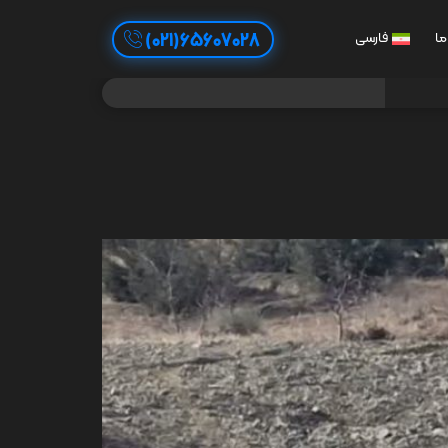
65607028(021)
ما
فارسی