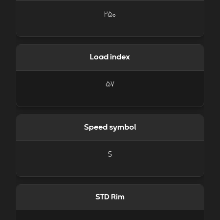
250
Load index
57
Speed symbol
S
STD Rim