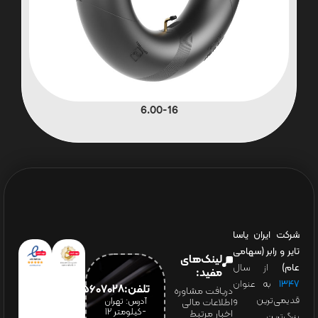
6.00-16
شرکت ایران یاسا
تایر و رابر (سهامی
لینک‌های
عام)
از سال
مفید:
۱۳۴۷
به عنوان
تلفن:65607028(021)
دریافت مشاوره
قدیمی‌ترین و
آدرس: تهران
اطلاعات مالی
-کیلومتر 12
اخبار مرتبط
بزرگ‌ترین