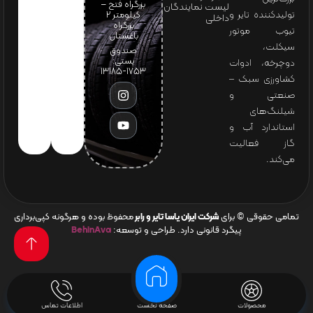
بزرگراه فتح –
لیست نمایندگان
تولیدکننده تایر و
کیلومتر ۲
داخلی
بزرگراه
تیوب موتور
باغستان
سیکلت،
صندوق
پستی:
دوچرخه، ادوات
1753-13185
کشاورزی سبک –
صنعتی و
شیلنگ‌های
استاندارد آب و
گاز فعالیت
می‌کند.
تمامی حقوقی © برای
شرکت ایران یاسا تایر و رابر
محفوظ بوده و هرگونه کپی‌برداری
پیگرد قانونی دارد. طراحی و توسعه:
BehinAva
محصولات
صفحه نخست
اطلاعات تماس