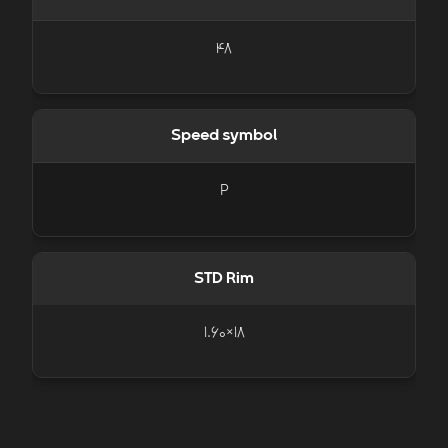
48
Speed symbol
P
STD Rim
18×1.60