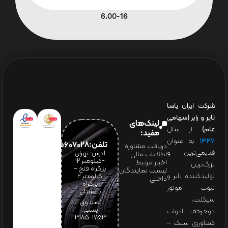
6.00-16
شرکت ایران یاسا
تایر و رابر (سهامی
لینک‌های
عام)
از سال
مفید:
۱۳۴۷
به عنوان
تلفن:65607028(021)
دریافت مشاوره
قدیمی‌ترین و
آدرس: تهران
اطلاعات مالی
-کیلومتر 12
اخبار مرتبط
بزرگ‌ترین
بزرگراه فتح –
لیست نمایندگان
تولیدکننده تایر و
کیلومتر ۲
داخلی
بزرگراه
تیوب موتور
باغستان
سیکلت،
صندوق
پستی:
دوچرخه، ادوات
1753-13185
کشاورزی سبک –