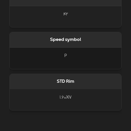
42
Speed symbol
P
STD Rim
1.60X17