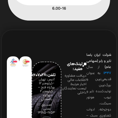
6.00-16
شرکت ایران یاسا
تایر و رابر (سهامی
لینک‌های
عام)
از سال
مفید:
۱۳۴۷
به عنوان
تلفن:65607028(021)
دریافت مشاوره
قدیمی‌ترین و
آدرس: تهران
اطلاعات مالی
-کیلومتر 12
اخبار مرتبط
بزرگ‌ترین
بزرگراه فتح –
لیست نمایندگان
تولیدکننده تایر و
کیلومتر ۲
داخلی
بزرگراه
تیوب موتور
باغستان
سیکلت،
صندوق
پستی:
دوچرخه، ادوات
1753-13185
کشاورزی سبک –