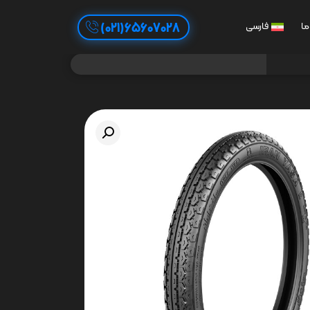
65607028(021)
ما
فارسی