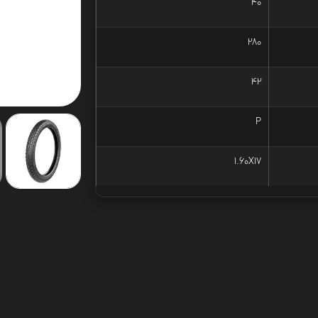
40
280
42
P
1.60X17