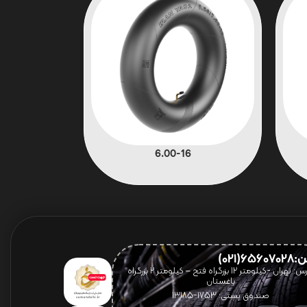
6.00-16
656(021)
آدرس: تهران -کیلومتر 12 بزرگراه فتح – کیلومتر ۲ بزرگراه
باغستان
صندوق پستی: 1753-13185