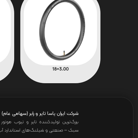
3.00×18
شرکت ایران یاسا تایر و رابر (سهامی عام)
ا
بزرگ‌ترین تولیدکننده تایر و تیوب موت
سبک – صنعتی و شیلنگ‌های استاندارد آب 