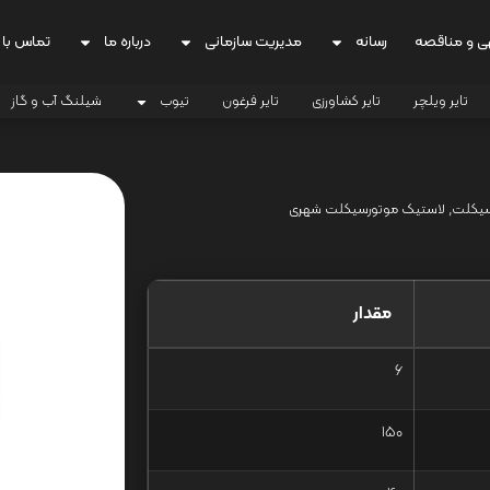
ی و مناقصه
رسانه
مدیریت سازمانی
درباره ما
تماس با 
تایر ویلچر
تایر کشاورزی
تایر فرغون
تیوب
شیلنگ آب و گاز
سیکلت
,
لاستیک موتورسیکلت شهری
مقدار
6
150