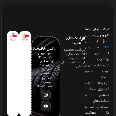
شرکت ایران یاسا
تایر و رابر (سهامی
لینک‌های
عام)
از سال
مفید:
۱۳۴۷
به عنوان
تلفن:65607028(021)
دریافت مشاوره
قدیمی‌ترین و
آدرس: تهران
اطلاعات مالی
-کیلومتر 12
اخبار مرتبط
بزرگ‌ترین
بزرگراه فتح –
لیست نمایندگان
تولیدکننده تایر و
کیلومتر ۲
داخلی
بزرگراه
تیوب موتور
باغستان
سیکلت،
صندوق
پستی:
دوچرخه، ادوات
1753-13185
کشاورزی سبک –
صنعتی و
شیلنگ‌های
استاندارد آب و
گاز فعالیت