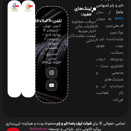
تایر و رابر (سهامی
لینک‌های
عام)
از سال
مفید:
۱۳۴۷
به عنوان
تلفن:65607028(021)
دریافت مشاوره
قدیمی‌ترین و
آدرس: تهران
اطلاعات مالی
-کیلومتر 12
اخبار مرتبط
بزرگ‌ترین
بزرگراه فتح –
لیست نمایندگان
تولیدکننده تایر و
کیلومتر ۲
داخلی
بزرگراه
تیوب موتور
باغستان
سیکلت،
صندوق
پستی:
دوچرخه، ادوات
1753-13185
کشاورزی سبک –
صنعتی و
شیلنگ‌های
استاندارد آب و
گاز فعالیت
می‌کند.
تمامی حقوقی © برای
شرکت ایران یاسا تایر و رابر
محفوظ بوده و هرگونه کپی‌برداری
پیگرد قانونی دارد. طراحی و توسعه:
BehinAva