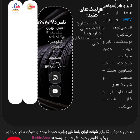
تایر و رابر (سهامی
لینک‌های
عام)
از سال
مفید:
۱۳۴۷
به عنوان
تلفن:65607028(021)
دریافت مشاوره
قدیمی‌ترین و
آدرس: تهران
اطلاعات مالی
-کیلومتر 12
اخبار مرتبط
بزرگ‌ترین
بزرگراه فتح –
لیست نمایندگان
تولیدکننده تایر و
کیلومتر ۲
داخلی
بزرگراه
تیوب موتور
باغستان
سیکلت،
صندوق
پستی:
دوچرخه، ادوات
1753-13185
کشاورزی سبک –
صنعتی و
شیلنگ‌های
استاندارد آب و
گاز فعالیت
می‌کند.
تمامی حقوقی © برای
شرکت ایران یاسا تایر و رابر
محفوظ بوده و هرگونه کپی‌برداری
پیگرد قانونی دارد. طراحی و توسعه:
BehinAva