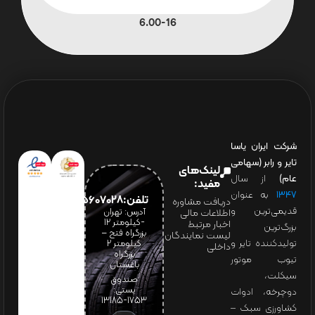
6.00-16
شرکت ایران یاسا
تایر و رابر (سهامی
لینک‌های
عام)
از سال
مفید:
۱۳۴۷
به عنوان
تلفن:65607028(021)
دریافت مشاوره
قدیمی‌ترین و
آدرس: تهران
اطلاعات مالی
-کیلومتر 12
اخبار مرتبط
بزرگ‌ترین
بزرگراه فتح –
لیست نمایندگان
تولیدکننده تایر و
کیلومتر ۲
داخلی
بزرگراه
تیوب موتور
باغستان
سیکلت،
صندوق
پستی:
دوچرخه، ادوات
1753-13185
کشاورزی سبک –