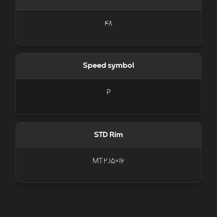
48
Speed symbol
P
STD Rim
16×2.15 MT