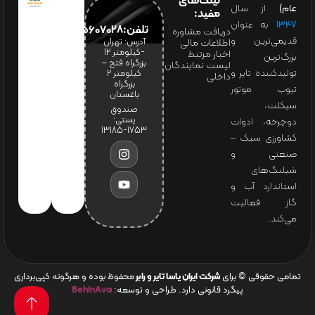
لینک‌های
عام)
از سال
مفید:
۱۳۴۷
به عنوان
تلفن:65607028(021)
دریافت مشاوره
قدیمی‌ترین و
آدرس: تهران
اطلاعات مالی
-کیلومتر 12
اخبار مرتبط
بزرگ‌ترین
بزرگراه فتح –
لیست نمایندگان
تولیدکننده تایر و
کیلومتر ۲
داخلی
بزرگراه
تیوب موتور
باغستان
سیکلت،
صندوق
پستی:
دوچرخه، ادوات
1753-13185
کشاورزی سبک –
صنعتی و
شیلنگ‌های
استاندارد آب و
گاز فعالیت
می‌کند.
تمامی حقوقی © برای
شرکت ایران یاسا تایر و رابر
محفوظ بوده و هرگونه کپی‌برداری
پیگرد قانونی دارد. طراحی و توسعه:
BehinAva