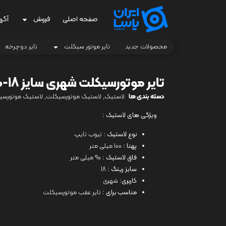
صفحه اصلی
فروش
آگه
محصولات جدید
تایر موتور سیکلت
تایر دوچرخه
تایر موتورسیکلت شهری سایز 18-100/90
دسته بندی ها
لاستیک
,
لاستیک موتورسیکلت
,
لاستیک موتورسی
ویژگی های لاستیک :
نوع لاستیک :
تیوب تایپ
پهنا :
100 میلی متر
فاق لاستیک :
90 میلی متر
سایز رینگ :
18
کاربری:
شهری
مناسب برای :
تایر عقب موتورسیکلت