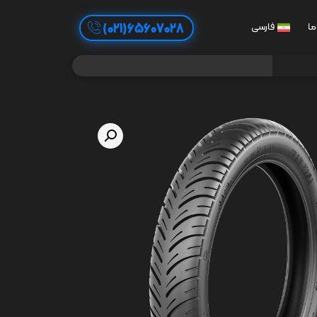
65607028(021)
ما
فارسی