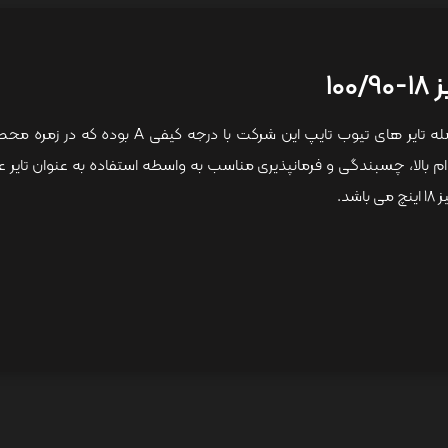
10
تایر موتورسیکلت سایز 18-100/90 ایران یاسا از جمل