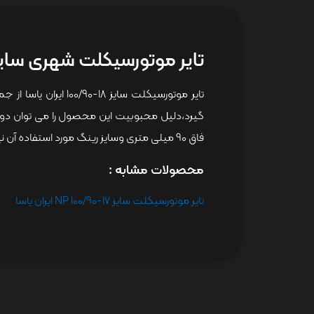
تایر موتورسیکلت شهری سایز 18-0/90
فاق 90 میلی متری وسایز رینگ مورد استفاده آن نیز 18 اینچ می باشد.
محصولات مشابه :
تایر موتورسیکلت سایز 17-100/90 NP ایران یاسا