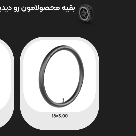
بقیه محصولامون رو دیدین
3.00×18