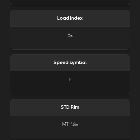
Load index
50
Speed symbol
P
STD Rim
MT 2.50