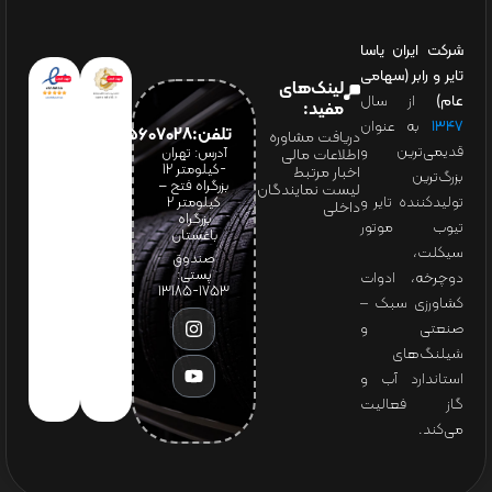
شرکت ایران یاسا
تایر و رابر (سهامی
لینک‌های
عام)
از سال
مفید:
۱۳۴۷
به عنوان
تلفن:65607028(021)
دریافت مشاوره
قدیمی‌ترین و
آدرس: تهران
اطلاعات مالی
-کیلومتر 12
اخبار مرتبط
بزرگ‌ترین
بزرگراه فتح –
لیست نمایندگان
تولیدکننده تایر و
کیلومتر ۲
داخلی
بزرگراه
تیوب موتور
باغستان
سیکلت،
صندوق
پستی:
دوچرخه، ادوات
1753-13185
کشاورزی سبک –
صنعتی و
شیلنگ‌های
استاندارد آب و
گاز فعالیت
می‌کند.