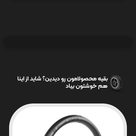
بقیه محصولامون رو دیدین؟ شاید از اینا
هم خوشتون بیاد