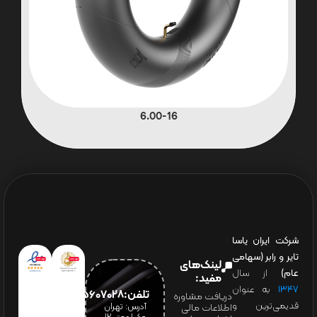
6.00-16
شرکت ایران یاسا
تایر و رابر (سهامی
لینک‌های
عام)
از سال
مفید:
۱۳۴۷
به عنوان
تلفن:65607028(021)
دریافت مشاوره
قدیمی‌ترین و
آدرس: تهران
اطلاعات مالی