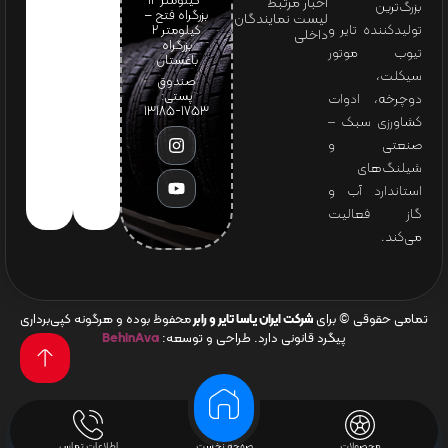
-کیلومتر 12
اخبار مرتبط
بزرگ‌ترین
بزرگراه فتح –
لیست نمایندگان
تولیدکننده تایر و
کیلومتر ۲
داخلی
بزرگراه
تیوب موتور
باغستان
سیکلت،
صندوق
پستی:
دوچرخه، ادوات
1753-13185
کشاورزی سبک –
صنعتی و
شیلنگ‌های
استاندارد آب و
گاز فعالیت
می‌کند.
تمامی حقوقی © برای
شرکت ایران یاسا تایر و رابر
محفوظ بوده و هرگونه کپی‌برداری
پیگرد قانونی دارد. طراحی و توسعه:
BehinAva
محصولات
صفحه نخست
اطلاعات تماس