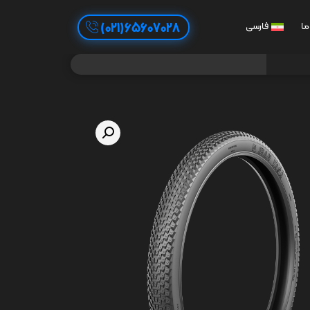
65607028(021)
ما
فارسی