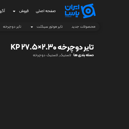
صفحه اصلی
فروش
آگه
محصولات جدید
تایر موتور سیکلت
تایر دوچرخه
تایر دوچرخه KP 27.5×2.30
دسته بندی ها
لاستیک
,
لاستیک دوچرخه