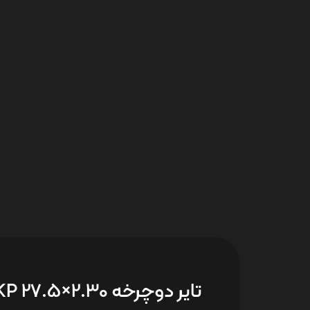
تایر دوچرخه KP 27.5×2.30