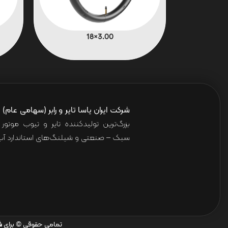
3.00×18
شرکت ایران یاسا تایر و رابر (سهامی عام)
ا
بزرگ‌ترین تولیدکننده تایر و تیوب موت
سبک – صنعتی و شیلنگ‌های استاندارد آب 
تمامی حقوقی © برای
ش