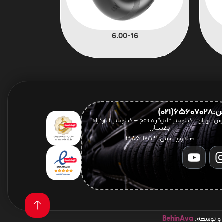
6.00-16
656(021)
آدرس: تهران -کیلومتر 12 بزرگراه فتح – کیلومتر ۲ بزرگراه
باغستان
صندوق پستی: 1753-13185
 و توسعه:
BehinAva