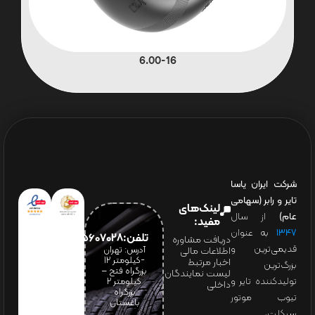
6.00-16
شرکت ایران یاسا
تایر و رابر (سهامی
لینک‌های
عام)
از سال
مفید:
۱۳۴۷
به عنوان
تلفن:65607028(021)
دریافت مشاوره
قدیمی‌ترین و
آدرس: تهران
اطلاعات مالی
-کیلومتر 12
اخبار مرتبط
بزرگ‌ترین
بزرگراه فتح –
لیست نمایندگان
تولیدکننده تایر و
کیلومتر ۲
داخلی
بزرگراه
تیوب موتور
باغستان
سیکلت،