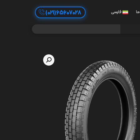
65607028(021)
ما
فارسی