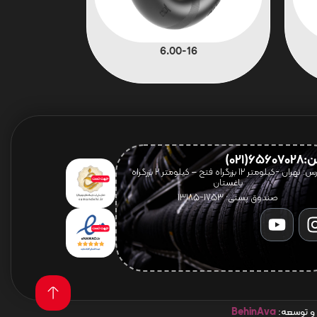
6.00-16
656(021)
آدرس: تهران -کیلومتر 12 بزرگراه فتح – کیلومتر ۲ بزرگراه
باغستان
صندوق پستی: 1753-13185
 و توسعه:
BehinAva