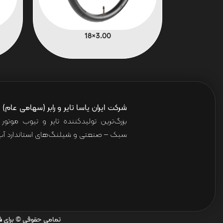
3.00×18
شرکت ایران یاسا تایر و رابر (سهامی عام)
ا
بزرگ‌ترین تولیدکننده تایر و تیوب موت
سبک – صنعتی و شیلنگ‌های استاندارد آب 
تمامی حقوقی © برای
ش