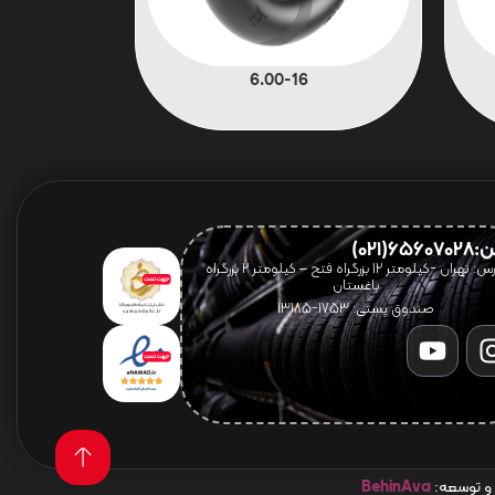
6.00-16
656(021)
آدرس: تهران -کیلومتر 12 بزرگراه فتح – کیلومتر ۲ بزرگراه
باغستان
صندوق پستی: 1753-13185
 و توسعه:
BehinAva