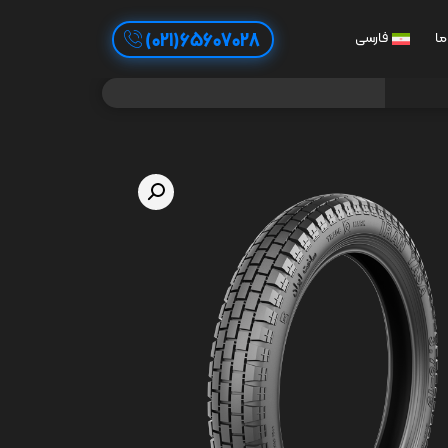
65607028(021)
ما
فارسی