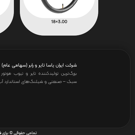
3.00×18
شرکت ایران یاسا تایر و رابر (سهامی عام)
ا
بزرگ‌ترین تولیدکننده تایر و تیوب موت
سبک – صنعتی و شیلنگ‌های استاندارد آب 
تمامی حقوقی © برای
ش