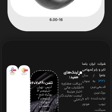
6.00-16
شرکت ایران یاسا
تایر و رابر (سهامی
لینک‌های
عام)
از سال
مفید:
۱۳۴۷
به عنوان
تلفن:65607028(021)
دریافت مشاوره
قدیمی‌ترین و
آدرس: تهران
اطلاعات مالی
-کیلومتر 12
اخبار مرتبط
بزرگ‌ترین
بزرگراه فتح –
لیست نمایندگان
تولیدکننده تایر و
کیلومتر ۲
داخلی
بزرگراه
تیوب موتور
باغستان
سیکلت،
صندوق