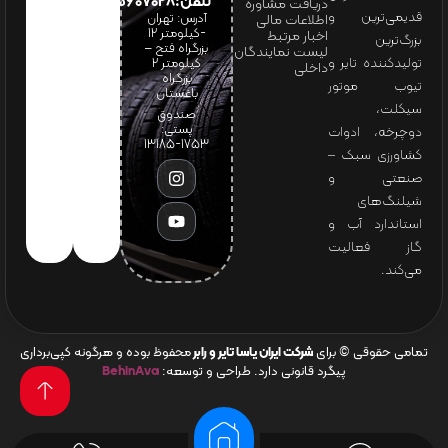
تلفن:65607028(021)
دریافت مشاوره
قدیمی‌ترین و
آدرس: تهران
اطلاعات مالی
-کیلومتر 12
اخبار مرتبط
بزرگ‌ترین
بزرگراه فتح –
لیست نمایندگان
تولیدکننده تایر و
کیلومتر ۲
داخلی
بزرگراه
تیوب موتور
باغستان
سیکلت،
صندوق
پستی:
دوچرخه، ادوات
1753-13185
کشاورزی سبک –
صنعتی و
شیلنگ‌های
استاندارد آب و
گاز فعالیت
می‌کند.
تمامی حقوقی © برای
شرکت ایران یاسا تایر و رابر
محفوظ بوده و هرگونه کپی‌برداری
پیگرد قانونی دارد. طراحی و توسعه:
BehinAva