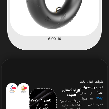
6.00-16
شرکت ایران یاسا
تایر و رابر (سهامی
لینک‌های
عام)
از سال
مفید:
۱۳۴۷
به عنوان
تلفن:65607028(021)
دریافت مشاوره
قدیمی‌ترین و
آدرس: تهران
اطلاعات مالی
-کیلومتر 12
اخبار مرتبط