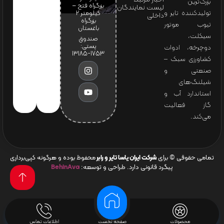
بزرگ‌ترین
بزرگراه فتح –
لیست نمایندگان
تولیدکننده تایر و
کیلومتر ۲
داخلی
بزرگراه
تیوب موتور
باغستان
سیکلت،
صندوق
پستی:
دوچرخه، ادوات
1753-13185
کشاورزی سبک –
صنعتی و
شیلنگ‌های
استاندارد آب و
گاز فعالیت
می‌کند.
تمامی حقوقی © برای
شرکت ایران یاسا تایر و رابر
محفوظ بوده و هرگونه کپی‌برداری
پیگرد قانونی دارد. طراحی و توسعه:
BehinAva
محصولات
صفحه نخست
اطلاعات تماس