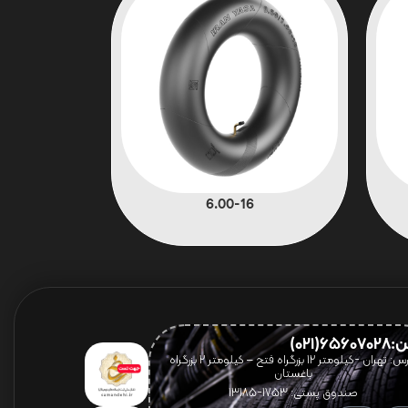
6.00-16
656(021)
آدرس: تهران -کیلومتر 12 بزرگراه فتح – کیلومتر ۲ بزرگراه
باغستان
صندوق پستی: 1753-13185