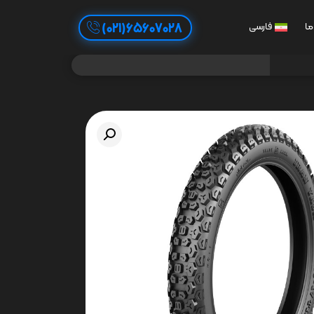
65607028(021)
ما
فارسی