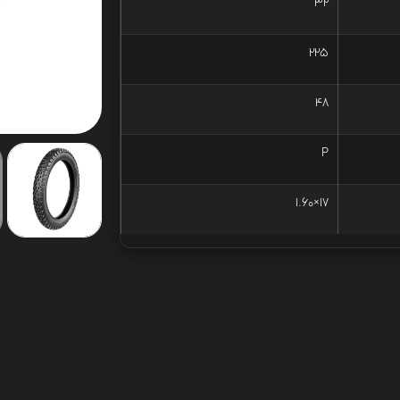
32
225
48
P
17×1.60