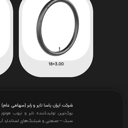
3.00×18
شرکت ایران یاسا تایر و رابر (سهامی عام)
ا
بزرگ‌ترین تولیدکننده تایر و تیوب موت
سبک – صنعتی و شیلنگ‌های استاندارد آب 