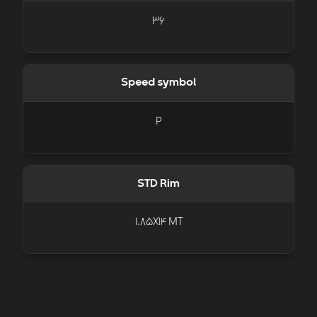
36
Speed symbol
P
STD Rim
1.85X14 MT