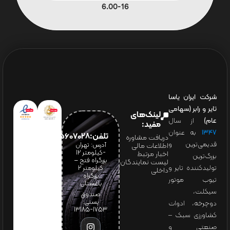
6.00-16
شرکت ایران یاسا
تایر و رابر (سهامی
لینک‌های
عام)
از سال
مفید:
۱۳۴۷
به عنوان
تلفن:65607028(021)
دریافت مشاوره
قدیمی‌ترین و
آدرس: تهران
اطلاعات مالی
-کیلومتر 12
اخبار مرتبط
بزرگ‌ترین
بزرگراه فتح –
لیست نمایندگان
تولیدکننده تایر و
کیلومتر ۲
داخلی
بزرگراه
تیوب موتور
باغستان
سیکلت،
صندوق
پستی:
دوچرخه، ادوات
1753-13185
کشاورزی سبک –
صنعتی و