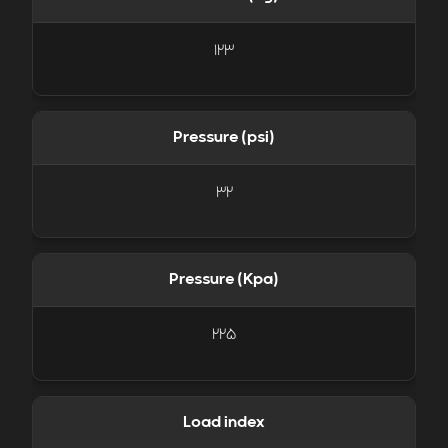
123
Pressure (psi)
32
Pressure (Kpa)
225
Load index