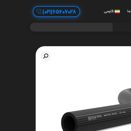
65607028(021)
ما
فارسی