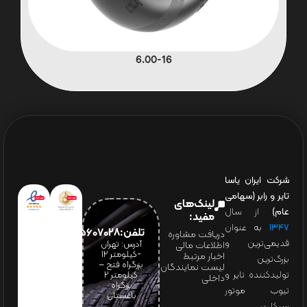
6.00-16
شرکت ایران یاسا
تایر و رابر (سهامی
لینک‌های
عام)
از سال
مفید:
۱۳۴۷
به عنوان
تلفن:65607028(021)
دریافت مشاوره
قدیمی‌ترین و
آدرس: تهران
اطلاعات مالی
-کیلومتر 12
اخبار مرتبط
بزرگ‌ترین
بزرگراه فتح –
لیست نمایندگان
تولیدکننده تایر و
کیلومتر ۲
داخلی
بزرگراه
تیوب موتور
باغستان
سیکلت،