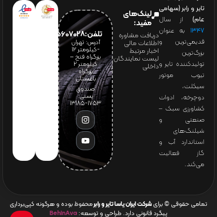
تایر و رابر (سهامی
لینک‌های
عام)
از سال
مفید:
۱۳۴۷
به عنوان
تلفن:65607028(021)
دریافت مشاوره
قدیمی‌ترین و
آدرس: تهران
اطلاعات مالی
-کیلومتر 12
اخبار مرتبط
بزرگ‌ترین
بزرگراه فتح –
لیست نمایندگان
تولیدکننده تایر و
کیلومتر ۲
داخلی
بزرگراه
تیوب موتور
باغستان
سیکلت،
صندوق
پستی:
دوچرخه، ادوات
1753-13185
کشاورزی سبک –
صنعتی و
شیلنگ‌های
استاندارد آب و
گاز فعالیت
می‌کند.
تمامی حقوقی © برای
شرکت ایران یاسا تایر و رابر
محفوظ بوده و هرگونه کپی‌برداری
پیگرد قانونی دارد. طراحی و توسعه:
BehinAva