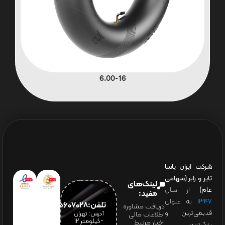
6.00-16
شرکت ایران یاسا
تایر و رابر (سهامی
لینک‌های
عام)
از سال
مفید:
۱۳۴۷
به عنوان
تلفن:65607028(021)
دریافت مشاوره
قدیمی‌ترین و
آدرس: تهران
اطلاعات مالی
-کیلومتر 12
اخبار مرتبط
بزرگ‌ترین