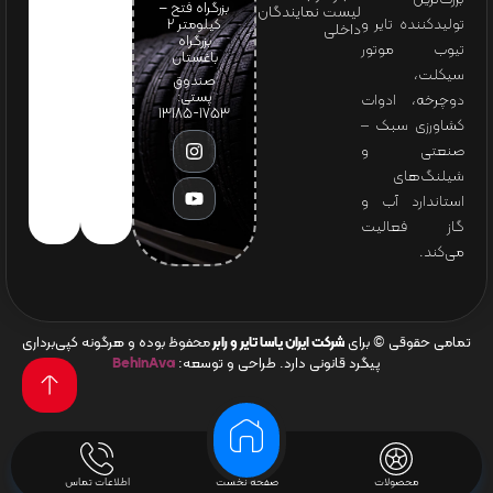
بزرگراه فتح –
لیست نمایندگان
تولیدکننده تایر و
کیلومتر ۲
داخلی
بزرگراه
تیوب موتور
باغستان
سیکلت،
صندوق
پستی:
دوچرخه، ادوات
1753-13185
کشاورزی سبک –
صنعتی و
شیلنگ‌های
استاندارد آب و
گاز فعالیت
می‌کند.
تمامی حقوقی © برای
شرکت ایران یاسا تایر و رابر
محفوظ بوده و هرگونه کپی‌برداری
پیگرد قانونی دارد. طراحی و توسعه:
BehinAva
محصولات
صفحه نخست
اطلاعات تماس