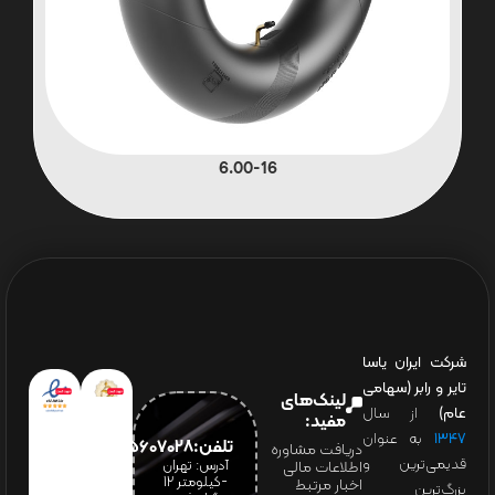
6.00-16
شرکت ایران یاسا
تایر و رابر (سهامی
لینک‌های
عام)
از سال
مفید:
۱۳۴۷
به عنوان
تلفن:65607028(021)
دریافت مشاوره
قدیمی‌ترین و
آدرس: تهران
اطلاعات مالی
-کیلومتر 12
اخبار مرتبط
بزرگ‌ترین