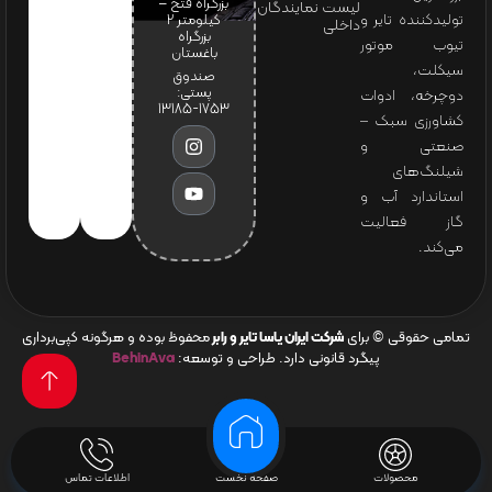
بزرگراه فتح –
لیست نمایندگان
تولیدکننده تایر و
کیلومتر ۲
داخلی
بزرگراه
تیوب موتور
باغستان
سیکلت،
صندوق
پستی:
دوچرخه، ادوات
1753-13185
کشاورزی سبک –
صنعتی و
شیلنگ‌های
استاندارد آب و
گاز فعالیت
می‌کند.
تمامی حقوقی © برای
شرکت ایران یاسا تایر و رابر
محفوظ بوده و هرگونه کپی‌برداری
پیگرد قانونی دارد. طراحی و توسعه:
BehinAva
محصولات
صفحه نخست
اطلاعات تماس