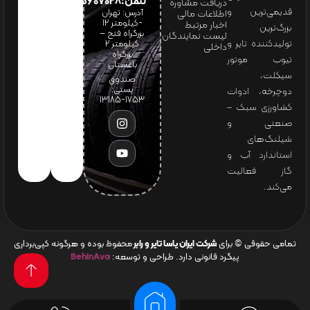
تلفن:65607028(021)
دریافت مشاوره
قدیمی‌ترین و
آدرس: تهران
اطلاعات مالی
-کیلومتر 12
اخبار مرتبط
بزرگ‌ترین
بزرگراه فتح –
لیست نمایندگان
تولیدکننده تایر و
کیلومتر ۲
داخلی
بزرگراه
تیوب موتور
باغستان
سیکلت،
صندوق
پستی:
دوچرخه، ادوات
1753-13185
کشاورزی سبک –
صنعتی و
شیلنگ‌های
استاندارد آب و
گاز فعالیت
می‌کند.
تمامی حقوقی © برای
شرکت ایران یاسا تایر و رابر
محفوظ بوده و هرگونه کپی‌برداری
پیگرد قانونی دارد. طراحی و توسعه:
BehinAva