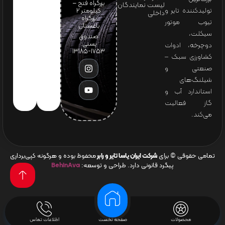
بزرگراه فتح –
لیست نمایندگان
تولیدکننده تایر و
کیلومتر ۲
داخلی
بزرگراه
تیوب موتور
باغستان
سیکلت،
صندوق
پستی:
دوچرخه، ادوات
1753-13185
کشاورزی سبک –
صنعتی و
شیلنگ‌های
استاندارد آب و
گاز فعالیت
می‌کند.
تمامی حقوقی © برای
شرکت ایران یاسا تایر و رابر
محفوظ بوده و هرگونه کپی‌برداری
پیگرد قانونی دارد. طراحی و توسعه:
BehinAva
محصولات
صفحه نخست
اطلاعات تماس