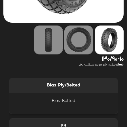
130/90-10
دسته‌بندی
تایر موتور سیکلت برقی
Bias-Ply/Belted
Bias-Belted
PR