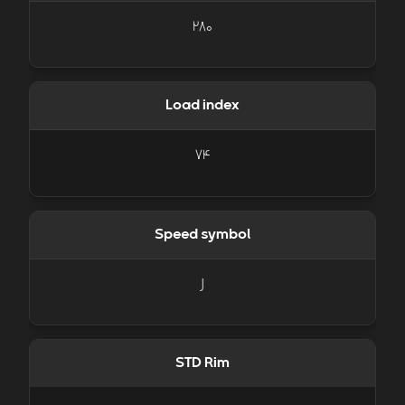
280
Load index
74
Speed symbol
J
STD Rim