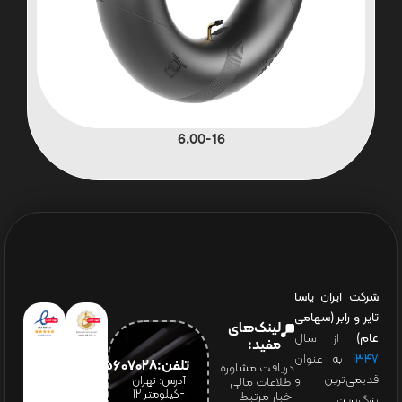
6.00-16
شرکت ایران یاسا
تایر و رابر (سهامی
لینک‌های
عام)
از سال
مفید:
۱۳۴۷
به عنوان
تلفن:65607028(021)
دریافت مشاوره
قدیمی‌ترین و
آدرس: تهران
اطلاعات مالی
-کیلومتر 12
اخبار مرتبط
بزرگ‌ترین