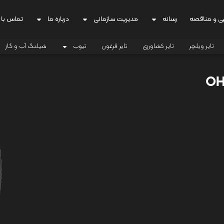
ی و مناقصه
رسانه
مدیریت سازمانی
درباره ما
تماس با 
تایر ویلچر
تایر کشاورزی
تایر فرغون
تیوب
شیلنگ آب و گاز