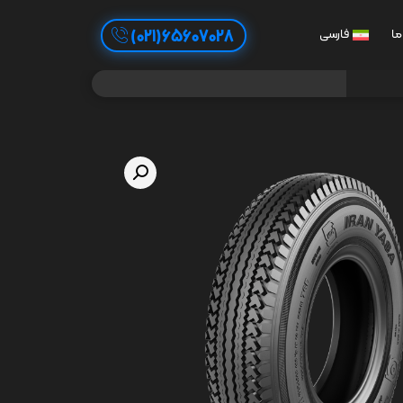
65607028(021)
ما
فارسی