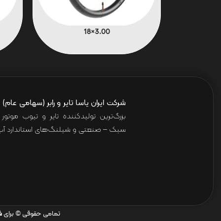
3.00×18
شرکت ایران یاسا تایر و رابر (سهامی عام)
ا
بزرگ‌ترین تولیدکننده تایر و تیوب موت
سبک – صنعتی و شیلنگ‌های استاندارد آب 
تمامی حقوقی © برای
ش