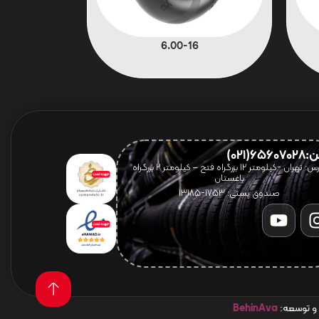
6.00-16
656(021)
آدرس: تهران -کیلومتر 12 بزرگراه فتح – کیلومتر ۲ بزرگراه
باغستان
صندوق پستی: 1753-13185
 و توسعه:
BehinAva