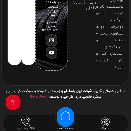
بزرگراه فتح –
لیست نمایندگان
تولیدکننده تایر و
کیلومتر ۲
داخلی
بزرگراه
تیوب موتور
باغستان
سیکلت،
صندوق
پستی:
دوچرخه، ادوات
1753-13185
کشاورزی سبک –
صنعتی و
شیلنگ‌های
استاندارد آب و
گاز فعالیت
می‌کند.
تمامی حقوقی © برای
شرکت ایران یاسا تایر و رابر
محفوظ بوده و هرگونه کپی‌برداری
پیگرد قانونی دارد. طراحی و توسعه:
BehinAva
محصولات
صفحه نخست
اطلاعات تماس