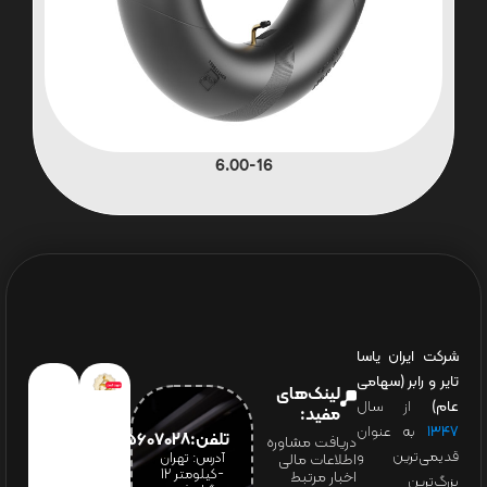
6.00-16
شرکت ایران یاسا
تایر و رابر (سهامی
لینک‌های
عام)
از سال
مفید:
۱۳۴۷
به عنوان
تلفن:65607028(021)
دریافت مشاوره
قدیمی‌ترین و
آدرس: تهران
اطلاعات مالی
-کیلومتر 12
اخبار مرتبط
بزرگ‌ترین