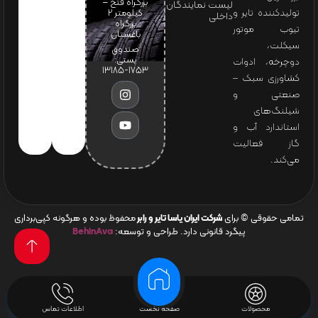
بزرگراه فتح –
لیست نمایندگان
تولیدکننده تایر و
کیلومتر ۲
داخلی
بزرگراه
تیوب موتور
باغستان
سیکلت،
صندوق
پستی:
دوچرخه، ادوات
1753-13185
کشاورزی سبک –
صنعتی و
شیلنگ‌های
استاندارد آب و
گاز فعالیت
می‌کند.
تمامی حقوقی © برای
شرکت ایران یاسا تایر و رابر
محفوظ بوده و هرگونه کپی‌برداری
پیگرد قانونی دارد. طراحی و توسعه:
BehinAva
محصولات
صفحه نخست
اطلاعات تماس