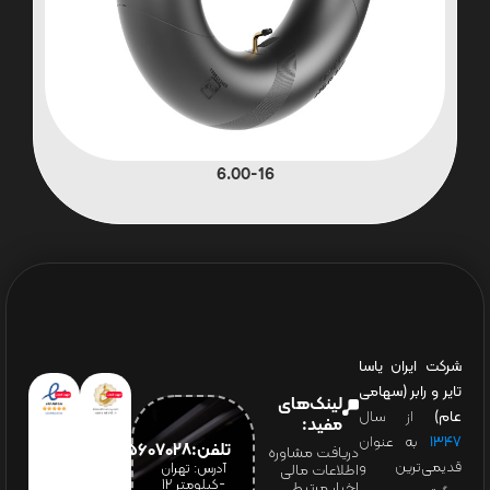
6.00-16
شرکت ایران یاسا
تایر و رابر (سهامی
لینک‌های
عام)
از سال
مفید:
۱۳۴۷
به عنوان
تلفن:65607028(021)
دریافت مشاوره
قدیمی‌ترین و
آدرس: تهران
اطلاعات مالی
-کیلومتر 12
اخبار مرتبط