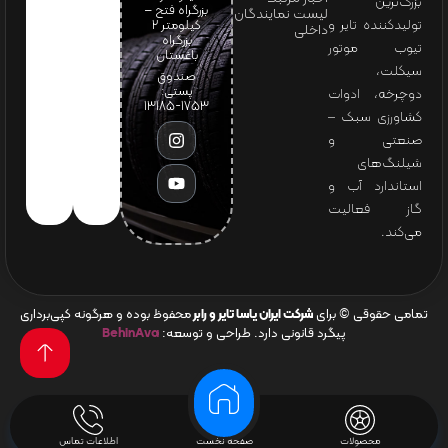
بزرگ‌ترین
بزرگراه فتح –
لیست نمایندگان
تولیدکننده تایر و
کیلومتر ۲
داخلی
بزرگراه
تیوب موتور
باغستان
سیکلت،
صندوق
پستی:
دوچرخه، ادوات
1753-13185
کشاورزی سبک –
صنعتی و
شیلنگ‌های
استاندارد آب و
گاز فعالیت
می‌کند.
تمامی حقوقی © برای
شرکت ایران یاسا تایر و رابر
محفوظ بوده و هرگونه کپی‌برداری
پیگرد قانونی دارد. طراحی و توسعه:
BehinAva
محصولات
صفحه نخست
اطلاعات تماس