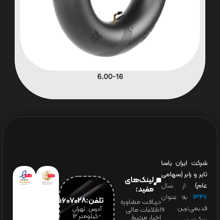
6.00-16
شرکت ایران یاسا
تایر و رابر (سهامی
لینک‌های
عام)
از سال
مفید:
۱۳۴۷
به عنوان
تلفن:65607028(021)
دریافت مشاوره
قدیمی‌ترین و
آدرس: تهران
اطلاعات مالی
-کیلومتر 12
اخبار مرتبط
بزرگ‌ترین