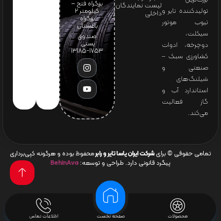
بزرگراه فتح –
لیست نمایندگان
تولیدکننده تایر و
کیلومتر ۲
داخلی
بزرگراه
تیوب موتور
باغستان
سیکلت،
صندوق
پستی:
دوچرخه، ادوات
1753-13185
کشاورزی سبک –
صنعتی و
شیلنگ‌های
استاندارد آب و
گاز فعالیت
می‌کند.
تمامی حقوقی © برای
شرکت ایران یاسا تایر و رابر
محفوظ بوده و هرگونه کپی‌برداری
پیگرد قانونی دارد. طراحی و توسعه:
BehinAva
محصولات
صفحه نخست
اطلاعات تماس