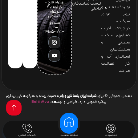
بزرگراه فتح –
لیست نمایندگان
تولیدکننده تایر و
کیلومتر ۲
داخلی
بزرگراه
تیوب موتور
باغستان
سیکلت،
صندوق
پستی:
دوچرخه، ادوات
1753-13185
کشاورزی سبک –
صنعتی و
شیلنگ‌های
استاندارد آب و
گاز فعالیت
می‌کند.
تمامی حقوقی © برای
شرکت ایران یاسا تایر و رابر
محفوظ بوده و هرگونه کپی‌برداری
پیگرد قانونی دارد. طراحی و توسعه:
BehinAva
محصولات
صفحه نخست
اطلاعات تماس