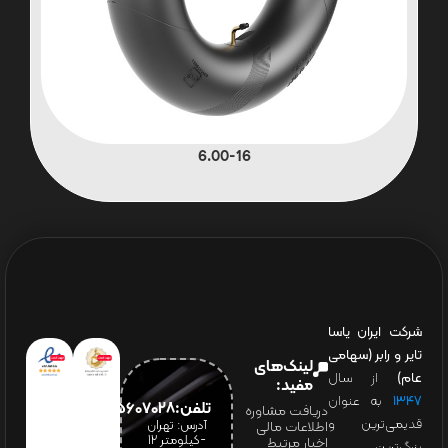
6.00-16
شرکت ایران یاسا
تایر و رابر (سهامی
لینک‌های
عام)
از سال
مفید:
۱۳۴۷
به عنوان
تلفن:65607028(021)
دریافت مشاوره
قدیمی‌ترین و
آدرس: تهران
اطلاعات مالی
-کیلومتر 12
اخبار مرتبط
بزرگ‌ترین