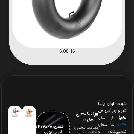
6.00-16
شرکت ایران یاسا
تایر و رابر (سهامی
لینک‌های
عام)
از سال
مفید:
۱۳۴۷
به عنوان
تلفن:65607028(021)
دریافت مشاوره
قدیمی‌ترین و
آدرس: تهران
اطلاعات مالی