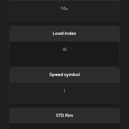
250
Load index
51
Speed symbol
J
STD Rim