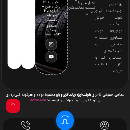
-کیلومتر 12
اخبار مرتبط
بزرگ‌ترین
بزرگراه فتح –
لیست نمایندگان
تولیدکننده تایر و
کیلومتر ۲
داخلی
بزرگراه
تیوب موتور
باغستان
سیکلت،
صندوق
پستی:
دوچرخه، ادوات
1753-13185
کشاورزی سبک –
صنعتی و
شیلنگ‌های
استاندارد آب و
گاز فعالیت
می‌کند.
تمامی حقوقی © برای
شرکت ایران یاسا تایر و رابر
محفوظ بوده و هرگونه کپی‌برداری
پیگرد قانونی دارد. طراحی و توسعه:
BehinAva