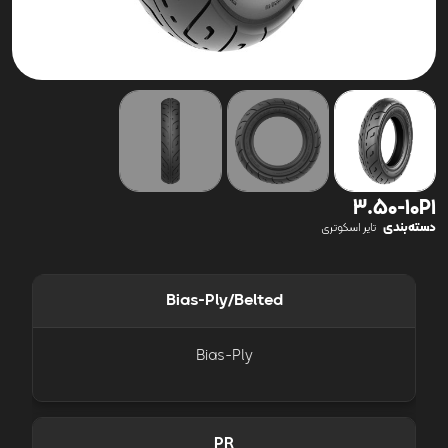
3.50-10P1
دسته‌بندی
تایر اسکوتری
Bias-Ply/Belted
Bias-Ply
PR