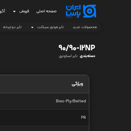
صفحه اصلی
فروش
آگه
محصولات جدید
تایر موتور سیکلت
تایر دوچرخه
90/90-12NP
دسته‌بندی
تایر اسکوتری
ویژگی
Bias-Ply/Belted
PR