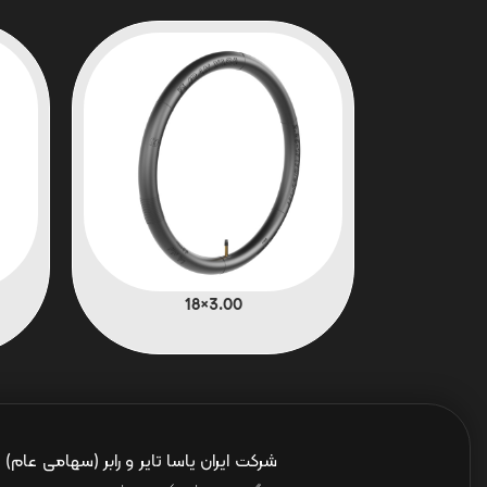
3.00×18
شرکت ایران یاسا تایر و رابر (سهامی عام)
ا