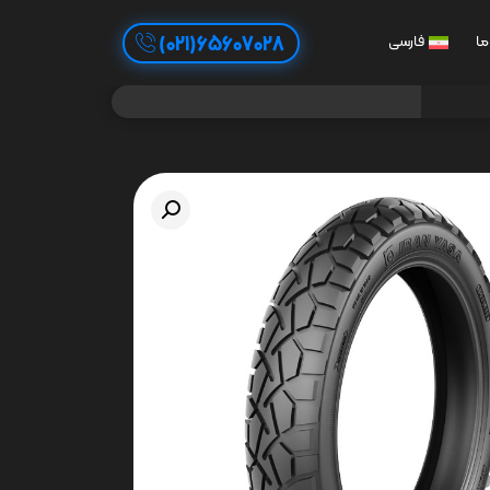
65607028(021)
ما
فارسی