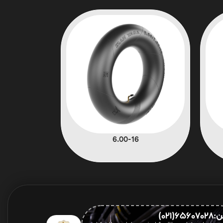
6.00-16
656(021)