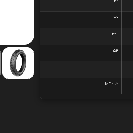
212
36
250
54
J
MT 2.15