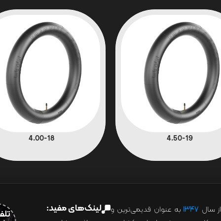
4.00-18
4.50-19
لینک‌های مفید:
ز سال
۱۳۴۷
به عنوان قدیمی‌ترین و
تلفن:07028