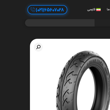
65607028(021)
ما
فارسی