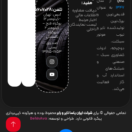
عام)
از سال
مفید:
۱۳۴۷
به عنوان
تلفن:65607028(021)
دریافت مشاوره
قدیمی‌ترین و
آدرس: تهران
اطلاعات مالی
-کیلومتر 12
اخبار مرتبط
بزرگ‌ترین
بزرگراه فتح –
لیست نمایندگان
تولیدکننده تایر و
کیلومتر ۲
داخلی
بزرگراه
تیوب موتور
باغستان
سیکلت،
صندوق
پستی:
دوچرخه، ادوات
1753-13185
کشاورزی سبک –
صنعتی و
شیلنگ‌های
استاندارد آب و
گاز فعالیت
می‌کند.
تمامی حقوقی © برای
شرکت ایران یاسا تایر و رابر
محفوظ بوده و هرگونه کپی‌برداری
پیگرد قانونی دارد. طراحی و توسعه:
BehinAva