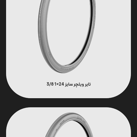
تایر ویلچر سایز 24×1 3/8