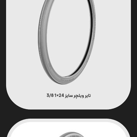
تایر ویلچر سایز 24×1 3/8