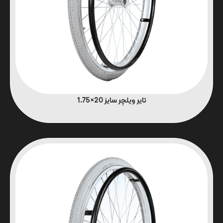
تایر ویلچر سایز 20×1.75