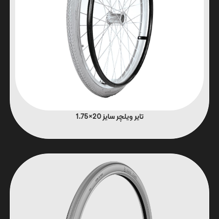
تایر ویلچر سایز 20×1.75