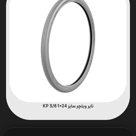
تایر ویلچر سایز 24×1 3/8 KP