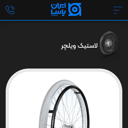
لاستیک ویلچر