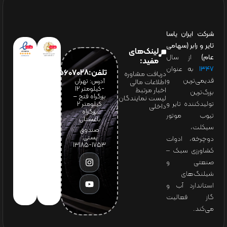
شرکت ایران یاسا
تایر و رابر (سهامی
لینک‌های
عام)
از سال
مفید:
۱۳۴۷
به عنوان
تلفن:65607028(021)
دریافت مشاوره
قدیمی‌ترین و
آدرس: تهران
اطلاعات مالی
-کیلومتر 12
اخبار مرتبط
بزرگ‌ترین
بزرگراه فتح –
لیست نمایندگان
تولیدکننده تایر و
کیلومتر ۲
داخلی
بزرگراه
تیوب موتور
باغستان
سیکلت،
صندوق
پستی:
دوچرخه، ادوات
1753-13185
کشاورزی سبک –
صنعتی و
شیلنگ‌های
استاندارد آب و
گاز فعالیت
می‌کند.