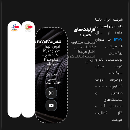
شرکت ایران یاسا
تایر و رابر (سهامی
لینک‌های
عام)
از سال
مفید:
۱۳۴۷
به عنوان
تلفن:65607028(021)
دریافت مشاوره
قدیمی‌ترین و
آدرس: تهران
اطلاعات مالی
-کیلومتر 12
اخبار مرتبط
بزرگ‌ترین
بزرگراه فتح –
لیست نمایندگان
تولیدکننده تایر و
کیلومتر ۲
داخلی
بزرگراه
تیوب موتور
باغستان
سیکلت،
صندوق
پستی:
دوچرخه، ادوات
1753-13185
کشاورزی سبک –
صنعتی و
شیلنگ‌های
استاندارد آب و
گاز فعالیت
می‌کند.