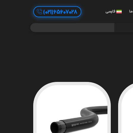
65607028(021)
ما
فارسی