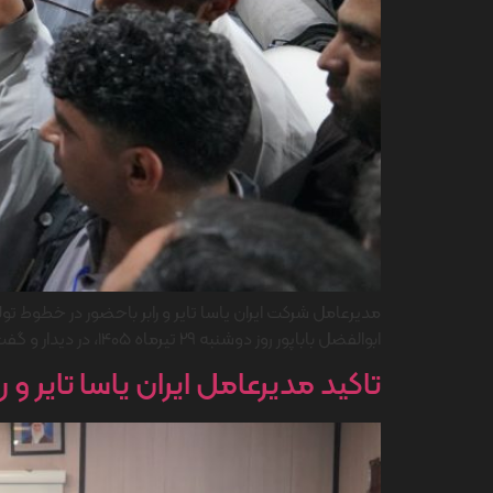
مدیرعامل شرکت ایران یاسا تایر و رابر باحضور در خطوط تو
ابوالفضل باباپور روز دوشنبه 29 تیرماه 1405، در دیدار و گفت و گو با جمعی از همکاران واحد تولید شرکت، […]
تاکید مدیرعامل ایران یاسا تایر و ر