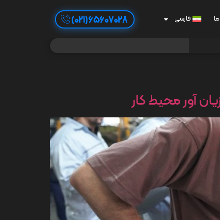
65607028(021)
ما
فارسی
یان آور محیط کار