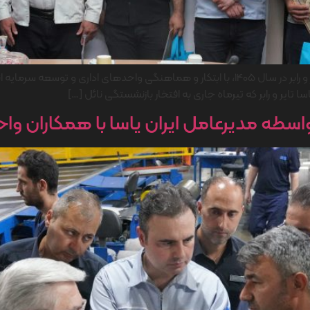
نخستین آیین تکریم و تجلیل از بازنشستگان ایران یاسا تایر و رابر در سال 1405، با ابتکار و ه
 تایر و رابر که تیرماه جاری به افتخار بازنشستگی نائل […]
طه مدیرعامل ایران یاسا با همکاران واح